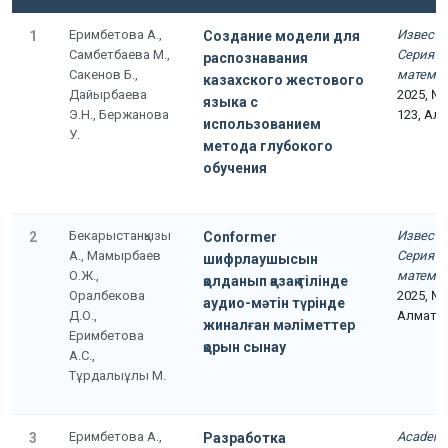
Еримбетова А.,
Извести
1
Создание модели для
Самбетбаева М.,
Серия ф
распознавания
Сакенов Б.,
математ
казахского жестового
Дайырбаева
2025, №1
языка с
Э.Н., Бержанова
123, Ал
использованием
У.
метода глубокого
обучения
Бекарыстанқызы
Извести
2
Conformer
А., Мамырбаев
Серия ф
шифрлаушысын
О.Ж.,
математ
қолданып қазақ тілінде
Оралбекова
2025, №2
аудио-мәтін түрінде
Д.О.,
Алматы
жиналған мәліметтер
Еримбетова
қорын сынау
А.С.,
Тұрдалыұлы М.
Еримбетова А.,
Academic
3
Разработка