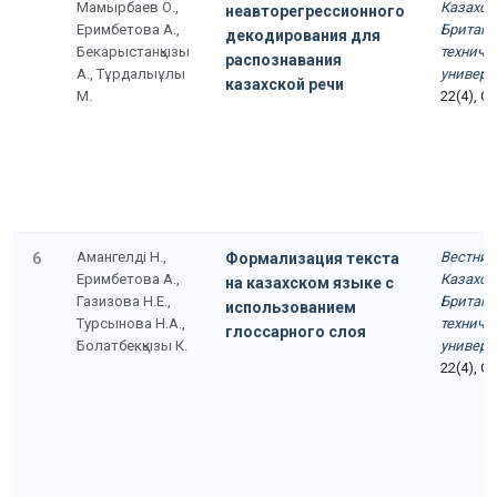
Мамырбаев О.,
Казахст
неавторегрессионного
Еримбетова А.,
Британс
декодирования для
Бекарыстанқызы
техниче
распознавания
А., Тұрдалыұлы
универс
казахской речи
М.
22(4), С
Амангелді Н.,
Вестник
6
Формализация текста
Еримбетова А.,
Казахст
на казахском языке с
Газизова Н.Е.,
Британс
использованием
Турсынова Н.А.,
техниче
глоссарного слоя
Болатбекқызы К.
универс
22(4), С