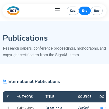
Kaz
Eng
Rus
Publications
Research papers, conference proceedings, monographs, and
copyright certificates from the Sign4All team
International Publications
#
AUTHORS
TITLE
SOURCE
DOI /
Yerimbetova
Applied
1
Creating a
10.339