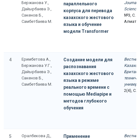
Бержанова У.,
Journal 
параллельного
Дайырбаева Э.,
Science
корпуса для перевода
Сәкенов Б.,
№3, С. 1
казахского жестового
Самбетбаева М.
Алматы
языка и обучение
модели Transformer
Еримбетова А.,
Вестник
4
Создание модели для
Бержанова У.Г.,
Казахст
распознавания
Дайырбаева Э.,
Британс
казахского жестового
Сакенов Б.,
техниче
языка в режиме
Самбетбаева М.
универс
реального времени с
2(4), С.
помощью Mediapipe и
методов глубокого
обучения
Оралбекова Д.,
Вестник
5
Применение