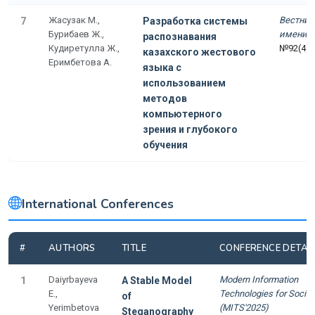
Жасузак М.,
Вестник
7
Разработка системы
Бурибаев Ж.,
имени А
распознавания
Кудиретулла Ж.,
№92(4)
казахского жестового
Еримбетова А.
языка с
использованием
методов
компьютерного
зрения и глубокого
обучения
International Conferences
#
AUTHORS
TITLE
CONFERENCE DETAI
Daiyrbayeva
Modern Information
1
A Stable Model
E.,
Technologies for Societ
of
Yerimbetova
(MITS'2025)
Steganography