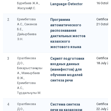
Бурибаев Ж.А.,
16 Octobe
Language-Detector
Жасұзақ М.С.
Еримбетова
Certificat
2
Программа
А.С., Сәкенов
21 Octobe
автоматического
Б.Е.,
распознавания
Дайырбаева
дактильных жестов
Э.Н.
казахского
жестового языка
Оралбекова
Certificat
3
Скрипт подготовки
Д.О.,
18 July 2
входных данных
Бекарыстанқызы
(манифестов) для
А., Мамырбаев
обучения моделей
Ө.Ж.,
синтеза речи
Еримбетова
А.С.,
Тұрдалыұлы М.
Оралбекова
Certificat
4
Система синтеза
Д.О.,
22 July 2
речи на казахском