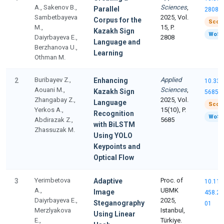
A., Sakenov B.,
Sciences
,
Parallel
2808
Sambetbayeva
2025, Vol.
Corpus for the
Scop
M.,
15, P.
Kazakh Sign
WoS 
Daiyrbayeva E.,
2808
Language and
Berzhanova U.,
Learning
Othman M.
Buribayev Z.,
Applied
2
Enhancing
10.339
Aouani M.,
Sciences
,
Kazakh Sign
5685
Zhangabay Z.,
2025, Vol.
Language
Scop
Yerkos A.,
15(10), P.
Recognition
WoS 
Abdirazak Z.,
5685
with BiLSTM
Zhassuzak M.
Using YOLO
Keypoints and
Optical Flow
Yerimbetova
Proc. of
3
Adaptive
10.11
A.,
UBMK
Image
458.20
Daiyrbayeva E.,
2025,
Steganography
01
Merzlyakova
Istanbul,
Using Linear
E.,
Türkiye.