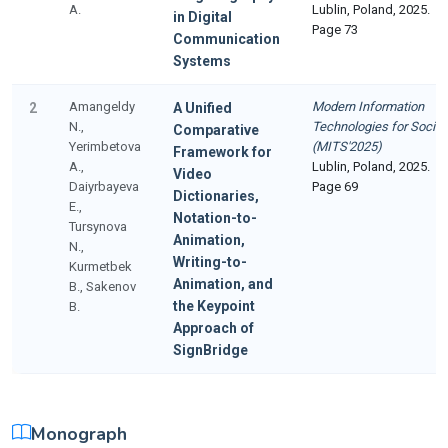
A.
Lublin, Poland, 2025.
in Digital
Page 73
Communication
Systems
Amangeldy
Modern Information
2
A Unified
N.,
Technologies for Societ
Comparative
Yerimbetova
(MITS'2025)
Framework for
A.,
Lublin, Poland, 2025.
Video
Daiyrbayeva
Page 69
Dictionaries,
E.,
Notation-to-
Tursynova
Animation,
N.,
Writing-to-
Kurmetbek
Animation, and
B., Sakenov
the Keypoint
B.
Approach of
SignBridge
Monograph