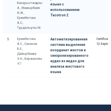
Бекарыстанқызы
языке с
А., Мамырбаев
использованием
Ө.Ж.,
Tacotron 2
Еримбетова
А.С.,
Тұрдалыұлы М.
Еримбетова
Certificat
5
Автоматизированная
А.С., Сәкенов
12 Septe
система выделения
Б.Е.,
координат жестов и
Дайырбаева
синхронизированного
Э.Н., Бержанова
аудио из видео для
У.Г.
анализа жестового
языка