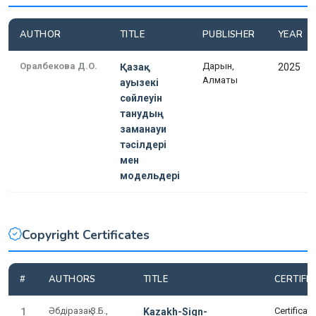
AUTHOR
TITLE
PUBLISHER
YEAR
Оралбекова Д.О.
Дарын,
Қазақ
2025
Алматы
ауызекі
сөйлеуін
танудың
заманауи
тәсілдері
мен
модельдері
Copyright Certificates
#
AUTHORS
TITLE
CERTIFI
Әбдіразақ З.Б.,
Certificat
1
Kazakh-Sign-