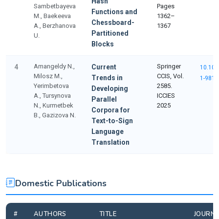
Hash
Sambetbayeva
Pages
Functions and
M., Baekeeva
1362–
Chessboard-
A., Berzhanova
1367
Partitioned
U.
Blocks
Amangeldy N.,
Springer
4
Current
10.100
Milosz M.,
CCIS, Vol.
Trends in
1-9816
Yerimbetova
2585.
Developing
A., Tursynova
ICCIES
Parallel
N., Kurmetbek
2025
Corpora for
B., Gazizova N.
Text-to-Sign
Language
Translation
Domestic Publications
#
AUTHORS
TITLE
JOURNA